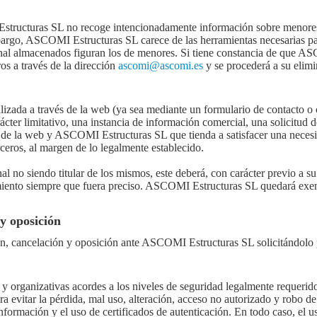
structuras SL no recoge intencionadamente información sobre menores 
argo, ASCOMI Estructuras SL carece de las herramientas necesarias para
sonal almacenados figuran los de menores. Si tiene constancia de que 
os a través de la dirección
ascomi@ascomi.es
y se procederá a su elimi
ealizada a través de la web (ya sea mediante un formulario de contacto o 
rácter limitativo, una instancia de información comercial, una solicitud d
io de la web y ASCOMI Estructuras SL que tienda a satisfacer una necesi
ceros, al margen de lo legalmente establecido.
nal no siendo titular de los mismos, este deberá, con carácter previo a s
imiento siempre que fuera preciso. ASCOMI Estructuras SL quedará exent
 y oposición
ción, cancelación y oposición ante ASCOMI Estructuras SL solicitándolo
 y organizativas acordes a los niveles de seguridad legalmente requerid
ra evitar la pérdida, mal uso, alteración, acceso no autorizado y robo de
nformación y el uso de certificados de autenticación. En todo caso, el u