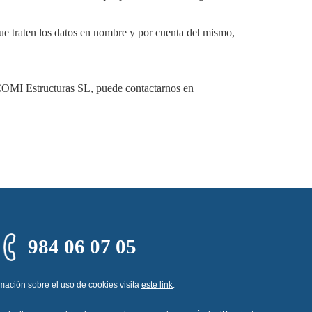
ue traten los datos en nombre y por cuenta del mismo,
ASCOMI Estructuras SL, puede contactarnos en
984 06 07 05
rmación sobre el uso de cookies visita
este link
.
Aviso legal
Privacidad
Cookies