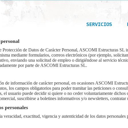
SERVICIOS
 personal
de Protección de Datos de Carácter Personal, ASCOMI Estructuras SL in
misma mediante formularios, correos electrónicos (por ejemplo, solicitan
tativo, enviando una solicitud de empleo o dirigiéndose al servicio técni
tizadamente por parte de ASCOMI Estructuras SL.
ón de información de carácter personal, en ocasiones ASCOMI Estructura
atos, los campos obligatorios para poder tramitar las peticiones o cons
s, el usuario puede decidir si quiere o no ceder voluntariamente dicho
omercial, suscribirse a boletines informativos y/o newsletters, contratar 
os personales
la veracidad, exactitud, vigencia y autenticidad de los datos personal